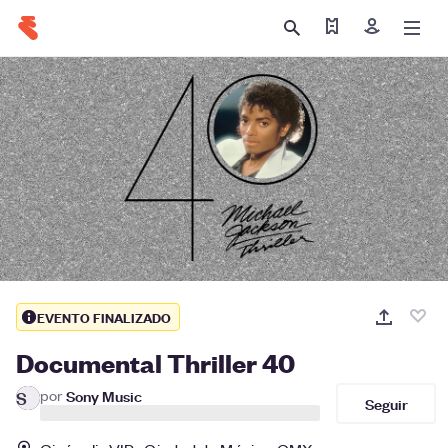
Encontrar mis bole
Iniciar sesió
EVENTO FINALIZADO
Documental Thriller 40
por
Sony Music
S
Seguir